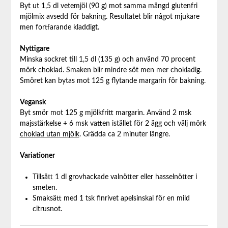
Byt ut 1,5 dl vetemjöl (90 g) mot samma mängd glutenfri
mjölmix avsedd för bakning. Resultatet blir något mjukare
men fortfarande kladdigt.
Nyttigare
Minska sockret till 1,5 dl (135 g) och använd 70 procent
mörk choklad. Smaken blir mindre söt men mer chokladig.
Smöret kan bytas mot 125 g flytande margarin för bakning.
Vegansk
Byt smör mot 125 g mjölkfritt margarin. Använd 2 msk
majsstärkelse + 6 msk vatten istället för 2 ägg och välj mörk
choklad utan mjölk
. Grädda ca 2 minuter längre.
Variationer
Tillsätt 1 dl grovhackade valnötter eller hasselnötter i
smeten.
Smaksätt med 1 tsk finrivet apelsinskal för en mild
citrusnot.