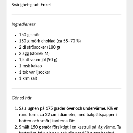
Svårighetsgrad: Enkel
Ingredienser
150 g smör
150 g
mörk choklad
(ca 55–70 %)
2 dl strösocker (180 g)
2 ägg (storlek M)
1,5 dl vetemjöl (90 g)
1 msk kakao
1 tsk vaniljsocker
1 krm salt
Gör så här
Sätt ugnen på
175 grader
över och undervärme
. Klä en
rund form, ca
22 cm
i diameter, med bakplåtspapper i
botten och smörj kanterna lätt.
Smält
150 g
smör
försiktigt i en kastrull på låg värme. Ta