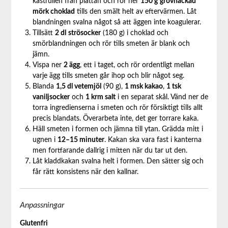
kastrullen från plattan och rör ner
150 g
grovhackad
mörk choklad
tills den smält helt av eftervärmen. Låt
blandningen svalna något så att äggen inte koagulerar.
Tillsätt
2 dl
strösocker
(180 g) i choklad och
smörblandningen och rör tills smeten är blank och
jämn.
Vispa ner
2 ägg
, ett i taget, och rör ordentligt mellan
varje ägg tills smeten går ihop och blir något seg.
Blanda
1,5 dl vetemjöl
(90 g),
1 msk kakao
,
1 tsk
vaniljsocker
och
1 krm salt
i en separat skål. Vänd ner de
torra ingredienserna i smeten och rör försiktigt tills allt
precis blandats. Överarbeta inte, det ger torrare kaka.
Häll smeten i formen och jämna till ytan. Grädda mitt i
ugnen i
12–15 minuter
. Kakan ska vara fast i kanterna
men fortfarande dallrig i mitten när du tar ut den.
Låt kladdkakan svalna helt i formen. Den sätter sig och
får rätt konsistens när den kallnar.
Anpassningar
Glutenfri