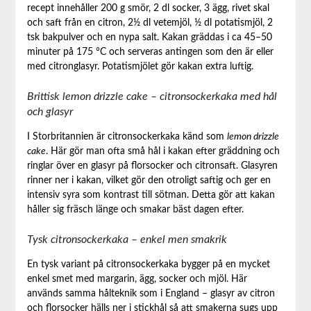
recept innehåller 200 g smör, 2 dl socker, 3 ägg, rivet skal
och saft från en citron, 2½ dl vetemjöl, ½ dl potatismjöl, 2
tsk bakpulver och en nypa salt. Kakan gräddas i ca 45–50
minuter på 175 °C och serveras antingen som den är eller
med citronglasyr. Potatismjölet gör kakan extra luftig.
Brittisk lemon drizzle cake – citronsockerkaka med hål
och glasyr
I Storbritannien är citronsockerkaka känd som
lemon drizzle
cake
. Här gör man ofta små hål i kakan efter gräddning och
ringlar över en glasyr på florsocker och citronsaft. Glasyren
rinner ner i kakan, vilket gör den otroligt saftig och ger en
intensiv syra som kontrast till sötman. Detta gör att kakan
håller sig fräsch länge och smakar bäst dagen efter.
Tysk citronsockerkaka – enkel men smakrik
En tysk variant på citronsockerkaka bygger på en mycket
enkel smet med margarin, ägg, socker och mjöl. Här
används samma hålteknik som i England – glasyr av citron
och florsocker hälls ner i stickhål så att smakerna sugs upp