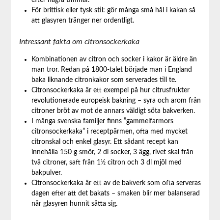
efter några timmar.
För brittisk eller tysk stil: gör många små hål i kakan så
att glasyren tränger ner ordentligt.
Intressant fakta om citronsockerkaka
Kombinationen av citron och socker i kakor är äldre än
man tror. Redan på 1800-talet började man i England
baka liknande citronkakor som serverades till te.
Citronsockerkaka är ett exempel på hur citrusfrukter
revolutionerade europeisk bakning – syra och arom från
citroner bröt av mot de annars väldigt söta bakverken.
I många svenska familjer finns ”gammelfarmors
citronsockerkaka” i receptpärmen, ofta med mycket
citronskal och enkel glasyr. Ett sådant recept kan
innehålla 150 g smör, 2 dl socker, 3 ägg, rivet skal från
två citroner, saft från 1½ citron och 3 dl mjöl med
bakpulver.
Citronsockerkaka är ett av de bakverk som ofta serveras
dagen efter att det bakats – smaken blir mer balanserad
när glasyren hunnit sätta sig.